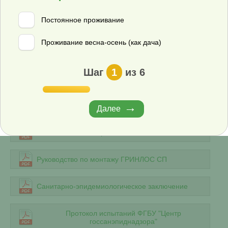
Постоянное проживание
Протокол испытаний БиК
Проживание весна-осень (как дача)
Проток испытаний Росстандарт РФ
Шаг
1
из 6
Декларация о соответствии ЕАЭС
Сертификат соответствия ГОСТ Р ИСО 14001-2016
Далее
Технический паспорт ГРИНЛОС СП
Руководство по монтажу ГРИНЛОС СП
Санитарно-эпидемиологическое заключение
Протокол испытаний ФГБУ "Центр
госсанэпиднадзора"