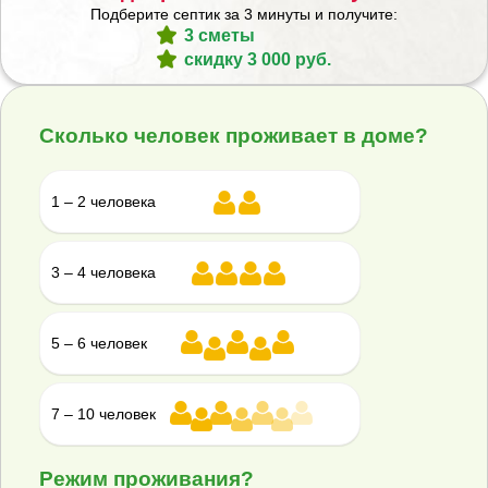
Подберите септик за 3 минуты и получите:
Накопительный септик Гринлос СП 5
3 сметы
Накопительный септик Гринлос СП 6
скидку 3 000 руб.
Накопительный септик Гринлос СП 7
Накопительный септик Гринлос СП 8
Сколько человек проживает в доме?
Накопительный септик Гринлос СП 9
Накопительный септик Гринлос СП 10
1 – 2 человека
3 – 4 человека
Документация
Монтажная схема ГРИНЛОС Накопительный
5 – 6 человек
септик СП 3
Сертификат соответствия ТУ
7 – 10 человек
Сертификат сейсмостойкости изделий из
Режим проживания?
стеклопластика