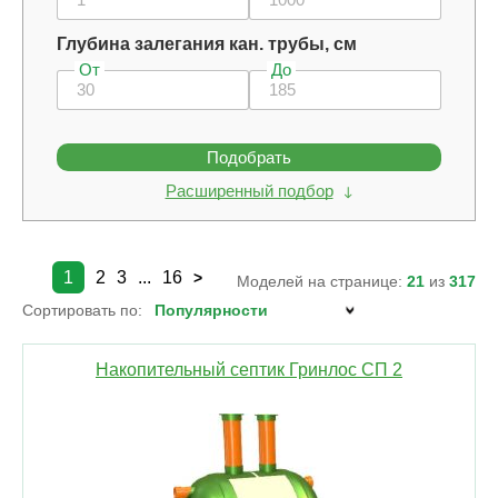
Глубина залегания кан. трубы, см
От
До
Подобрать
Расширенный подбор
1
2
3
...
16
>
Моделей на странице:
21
из
317
Сортировать по:
Накопительный септик Гринлос СП 2