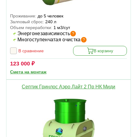
Проживание:
до 5 человек
Залповый сброс:
240 л
Объем переработки:
1 м3/сут
Энергонезависимость
?
Многоступенчатая очистка
?
В сравнение
В корзину
123 000 ₽
Смета на монтаж
Септик Гринлос Аэро Лайт 2 Пр НК Миди