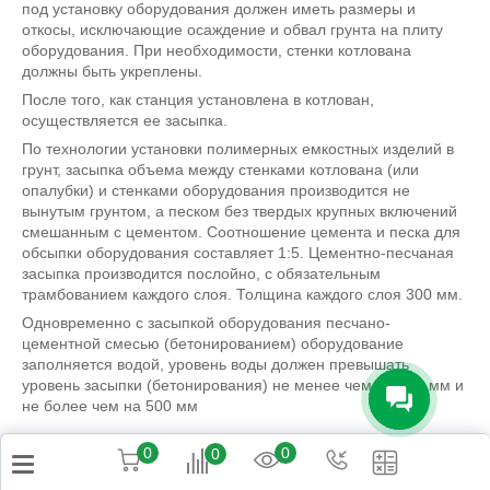
под установку оборудования должен иметь размеры и
откосы, исключающие осаждение и обвал грунта на плиту
оборудования. При необходимости, стенки котлована
должны быть укреплены.
После того, как станция установлена в котлован,
осуществляется ее засыпка.
По технологии установки полимерных емкостных изделий в
грунт, засыпка объема между стенками котлована (или
опалубки) и стенками оборудования производится не
вынутым грунтом, а песком без твердых крупных включений
смешанным с цементом. Соотношение цемента и песка для
обсыпки оборудования составляет 1:5. Цементно-песчаная
засыпка производится послойно, с обязательным
трамбованием каждого слоя. Толщина каждого слоя 300 мм.
Одновременно с засыпкой оборудования песчано-
цементной смесью (бетонированием) оборудование
заполняется водой, уровень воды должен превышать
уровень засыпки (бетонирования) не менее чем на 200 мм и
не более чем на 500 мм
0
0
0
Возможные варианты сброса
очищенной воды