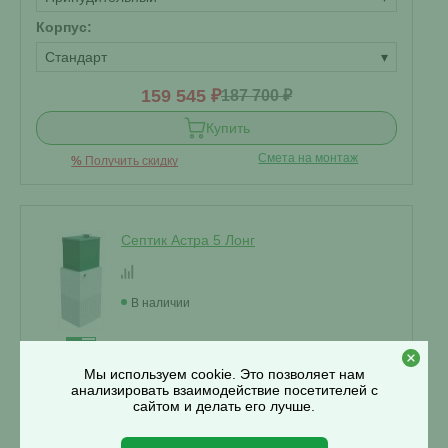
Корпус:
Стандарт
▾
159 545 ₽
187 700 ₽
Купить
Смета на монтаж
%
Получить скидку
Септик Астра 5 Лонг
В наличии
Мы используем cookie. Это позволяет нам
Проживание:
5 человек
анализировать взаимодействие посетителей с
Объем переработки:
1 м
3
сайтом и делать его лучше.
Отвод стоков: