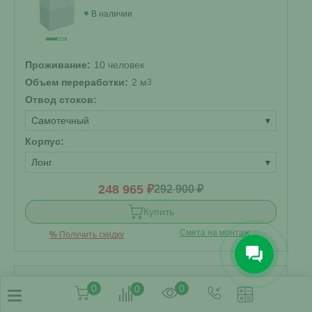
В наличии
Проживание:
10 человек
Объем переработки:
2 м
3
Отвод стоков:
Самотечный
▾
Корпус:
Лонг
▾
248 965 ₽
292 900 ₽
Купить
Смета на монтаж
%
Получить скидку
0
0
0
Септик Астра 15