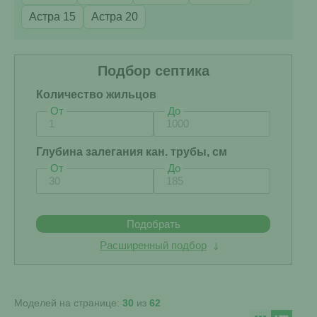
Астра 15
Астра 20
Подбор септика
Количество жильцов
От
До
Глубина залегания кан. трубы, см
От
До
Подобрать
Расширенный подбор
Моделей на странице:
30
из
62