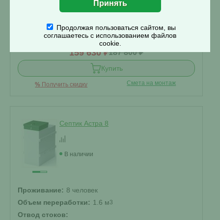
Самотечный
▾
Корпус:
Продолжая пользоваться сайтом, вы
Лонг
▾
соглашаетесь с использованием файлов
cookie.
159 630 ₽
187 800 ₽
Купить
Смета на монтаж
%
Получить скидку
Септик Астра 8
В наличии
Проживание:
8 человек
Объем переработки:
1.6 м
3
Отвод стоков: