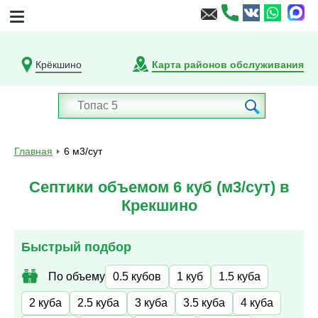
Крёкшино
Карта районов обслуживания
Главная
6 м3/сут
Септики объемом 6 куб (м3/сут) в
Крекшино
Быстрый подбор
По объему
0.5 кубов
1 куб
1.5 куба
2 куба
2.5 куба
3 куба
3.5 куба
4 куба